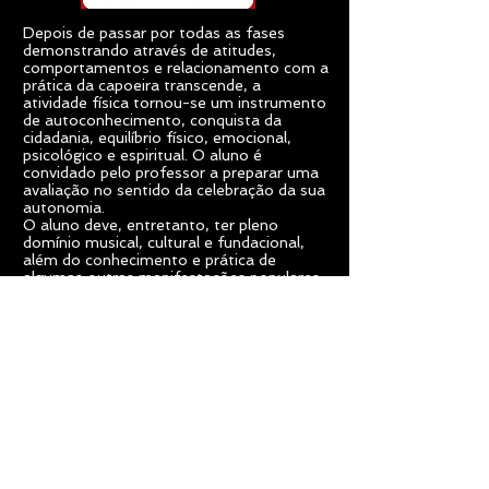
Depois de passar por todas as fases
demonstrando através de atitudes,
comportamentos e relacionamento com a
prática da capoeira transcende, a
atividade física tornou-se um instrumento
de autoconhecimento, conquista da
cidadania, equilíbrio físico, emocional,
psicológico e espiritual. O aluno é
convidado pelo professor a preparar uma
avaliação no sentido da celebração da sua
autonomia.
O aluno deve, entretanto, ter pleno
domínio musical, cultural e fundacional,
além do conhecimento e prática de
algumas outras manifestações populares
que completem e contribuam para o
desenvolvimento atlético, artístico e
cultural do capoeirista.
Cumprido estes requisitos, chegou o
momento de cortar o cordão umbilical da
mãe academia e da guarda do mestre,
nascendo num mundo heterogéneo de
diferentes estilos, técnicas e objectivos
que o aluno terá de percorrer por sua
conta e responsabilidade , a fim de
desenvolver seus méritos e segredos,
ampliando seus conhecimentos e