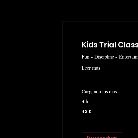
Kids Trial Clas
Fun - Discipline - Entertain
Leer más
Cargando los días...
1 h
12
12 €
euros