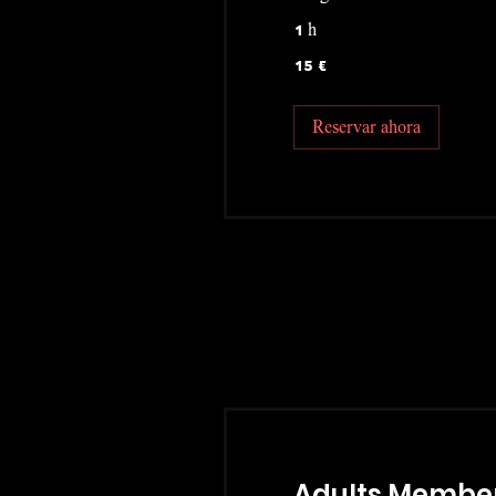
1 h
15
15 €
euros
Reservar ahora
Adults Membe