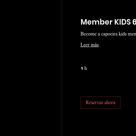
Member KIDS 6
Become a capoeira kids me
Leer más
1 h
Reservar ahora
Explorar planes